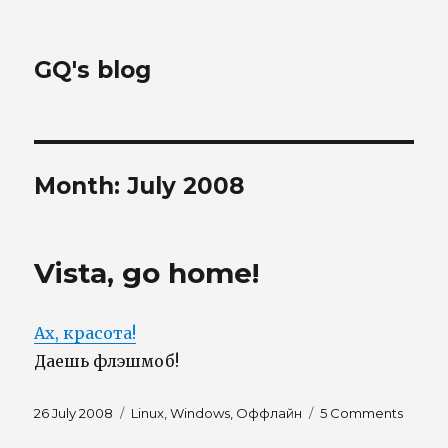
GQ's blog
Month:
July 2008
Vista, go home!
Ах, красота!
Даешь флэшмоб!
Posted
Tags
on
26 July 2008
Linux
,
Windows
,
Оффлайн
5 Comments
on
Vista,