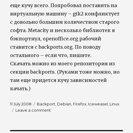
еще кучу всего. Попробовал поставить на
виртуальную машину – gtk2 конфликтует
с довольно большим количеством старого
софта. Metacity и несколько библиотек я
бэкпортнул, openoffice.org рабочий
ставится с backports.org. По поводу
остального – если что, пишите.
Скачать можно из моего репозитория из
секции backports. (Руками тоже можно, но
там еще придется кучу зависимостей
качать.)
Posted
Tags
11 July 2008
Backport
,
Debian
,
Firefox
,
Iceweasel
,
Linux
on
on
Leave a comment
Firefox
3
for