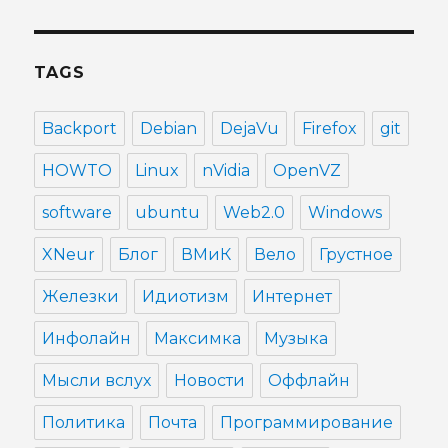
TAGS
Backport
Debian
DejaVu
Firefox
git
HOWTO
Linux
nVidia
OpenVZ
software
ubuntu
Web2.0
Windows
XNeur
Блог
ВМиК
Вело
Грустное
Железки
Идиотизм
Интернет
Инфолайн
Максимка
Музыка
Мысли вслух
Новости
Оффлайн
Политика
Почта
Программирование