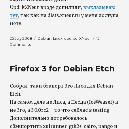
Upd: kXNeur вроде допилили,
выкладываю
тут
, так как на dists.xneur.ru у меня доступа
нету.
Posted
Tags
25 July 2008
Debian
,
Linux
,
ubuntu
,
XNeur
15
on
on
Comments
XNeur
0.9.1
вышел
Firefox 3 for Debian Etch
Собрал-таки бэкпорт 3го Лиса для Debian
Etch.
На самом деле не Лиса, а Песца (IceWeasel) и
не 3го, а 3.0.0rc2 – то что сейчас в testing.
Дополнительно потребовалось
сбэкпортить xulrunner, gtk2+, cairo, pango и