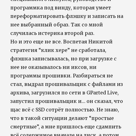
программка под винду, которая умеет
переформатировать флэшку и записать на
нее выбранный образ. Так со мной
случилась истерика второй раз.
Но и это еще не все. Воспетая Никитой
стратегия “клик хере” не сработала,
флэшка записывалась, но при загрузке с
нее не оказывалось ни иксов, ни
программы прошивки. Разбираться не
стал, выдрал прошивальщик с файлами из
архива, загрузился по сети в GParted Live,
запустил прошивальщик и… он сказал, что
щас всё с SSD сотрёт полностью. Не знаю,
что в такой ситуации делают “простые
смертные”, а мне пришлось еще сдампить
всё содержимое вначале на диск, а потом