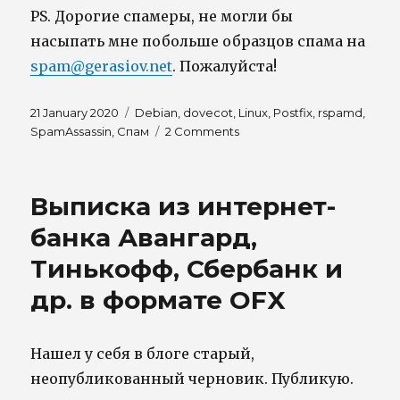
PS. Дорогие спамеры, не могли бы
насыпать мне побольше образцов спама на
spam@gerasiov.net
. Пожалуйста!
Posted
Tags
21 January 2020
Debian
,
dovecot
,
Linux
,
Postfix
,
rspamd
,
on
on
SpamAssassin
,
Спам
2 Comments
Борьба
со
спамом
Выписка из интернет-
в
2020
банка Авангард,
(rpamd,
Тинькофф, Сбербанк и
SpamAssassin
и
др. в формате OFX
нейросети)
Нашел у себя в блоге старый,
неопубликованный черновик. Публикую.