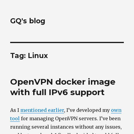
GQ's blog
Tag:
Linux
OpenVPN docker image
with full IPv6 support
As I
mentioned earlier
, I’ve developed my
own
tool
for managing OpenVPN servers. I’ve been
running several instances without any issues,