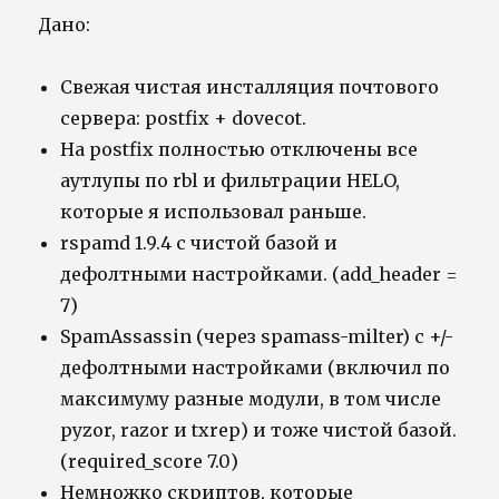
Дано:
Свежая чистая инсталляция почтового
сервера: postfix + dovecot.
На postfix полностью отключены все
аутлупы по rbl и фильтрации HELO,
которые я использовал раньше.
rspamd 1.9.4 с чистой базой и
дефолтными настройками. (add_header =
7)
SpamAssassin (через spamass-milter) с +/-
дефолтными настройками (включил по
максимуму разные модули, в том числе
pyzor, razor и txrep) и тоже чистой базой.
(required_score 7.0)
Немножко скриптов, которые