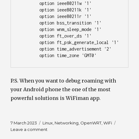
	option ieee80211w '1'

	option ieee80211k '1'

	option ieee80211r '1'

	option bss_transition '1'

	option wnm_sleep_mode '1'

	option ft_over_ds '1'

	option ft_psk_generate_local '1'

	option time_advertisement '2'

	option time_zone 'GMT0'
P.S. When you want to debug roaming with
your Android phone the one of the most
powerful solutions is WiFiman app.
Posted
Tags
7 March 2023
Linux
,
Networking
,
OpenWRT
,
WiFi
on
on
Leave a comment
WiFi