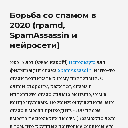
fast
roaming
Борьба со спамом в
with
OpenWRT
2020 (rpamd,
SpamAssassin и
нейросети)
Уже 15 лет (ужас какой!)
использую
для
фильтрации спама
SpamAssassin
, и что-то
стали возникать к нему притензии. С
одной стороны, кажется, спама в
интернете стало сильно меньше, чем в
конце нулевых. По моим ощущениям, мне
стало в месяц приходить ~300 писем
вместо нескольких тысяч. (Возможно дело
в том, что крупные почтовые сервисы его