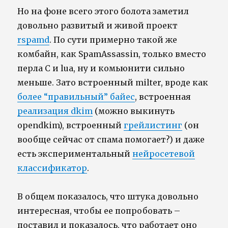
Но на фоне всего этого болота заметил
довольно развитый и живой проект
rspamd
. По сути примерно такой же
комбайн, как SpamAssassin, только вместо
перла C и lua, ну и комьюнити сильно
меньше. Зато встроенный milter, вроде как
более “правильный” байес
, встроенная
реализация dkim
(можно выкинуть
opendkim), встроенный
грейлистинг
(он
вообще сейчас от спама помогает?) и даже
есть экспериментальный
нейросетевой
классификатор
.
В общем показалось, что штука довольно
интересная, чтобы ее попробовать –
поставил и показалось, что работает оно