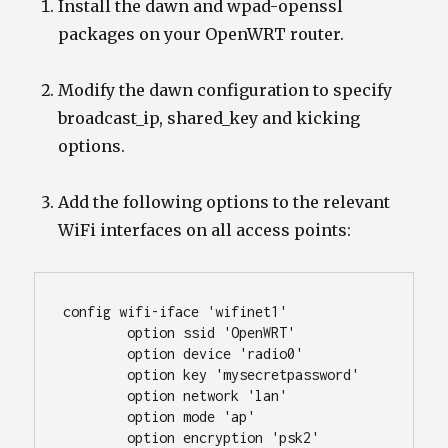
Install the dawn and wpad-openssl
packages on your OpenWRT router.
Modify the dawn configuration to specify
broadcast_ip, shared_key and kicking
options.
Add the following options to the relevant
WiFi interfaces on all access points:
config wifi-iface 'wifinet1'

	option ssid 'OpenWRT'

	option device 'radio0'

	option key 'mysecretpassword'

	option network 'lan'

	option mode 'ap'

	option encryption 'psk2'
