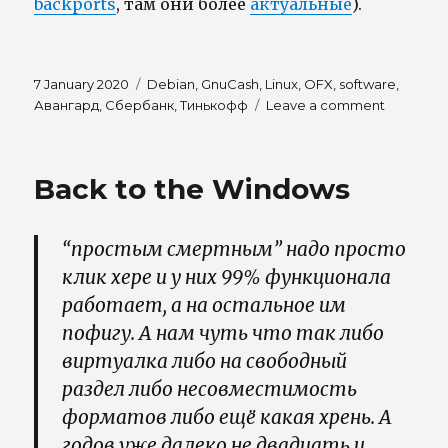
backports
, там они более
актуальные
).
Posted
Tags
7 January 2020
Debian
,
GnuCash
,
Linux
,
OFX
,
software
,
on
on
Авангард
,
Сбербанк
,
Тинькофф
Leave a comment
Выписка
из
интернет
Back to the Windows
банка
Авангард
Тинькофф
“простым смертным” надо просто
Сбербан
и
клик хере и у них 99% функционала
др.
работает, а на остальное им
в
пофигу. А нам чуть что так либо
формате
OFX
виртуалка либо на свободный
раздел либо несовместимость
форматов либо ещё какая хрень. А
годов уже далеко не двадцать и