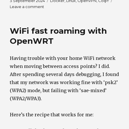
Posted
Tags
3 September 2024
Docker
,
Linux
,
OpenVPN
,
Софт
on
on
Leave a comment
OpenVPN
docker
image
WiFi fast roaming with
with
full
OpenWRT
IPv6
support
Having trouble with your home WiFi network
when moving between access points? I did.
After spending several days debugging, I found
that my network was working fine with ‘psk2’
(WPA2) mode, but failing with ‘sae-mixed’
(WPA2/WPA3).
Here’s the recipe that works for me: