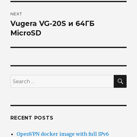
NEXT
Vugera VG-20S и 64ГБ
Next
post:
MicroSD
SEA
Search
for:
RECENT POSTS
OpenVPN docker image with full IPv6