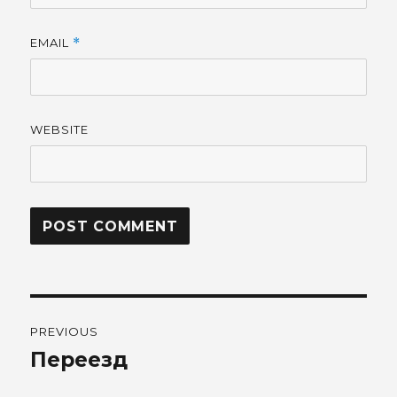
EMAIL
*
WEBSITE
Post
PREVIOUS
navigation
Переезд
Previous
post: