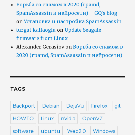
Борьба со спамом в 2020 (rpamd,
SpamAssassin и нейросети) – GQ's blog
on
Установка и настройка SpamAssassin
turgut kalfaoglu
on
Update Seagate
firmware from Linux
Alexander Gerasiov
on
Борьба со спамом в
2020 (rpamd, SpamAssassin и нейросети)
TAGS
Backport
Debian
DejaVu
Firefox
git
HOWTO
Linux
nVidia
OpenVZ
software
ubuntu
Web2.0
Windows