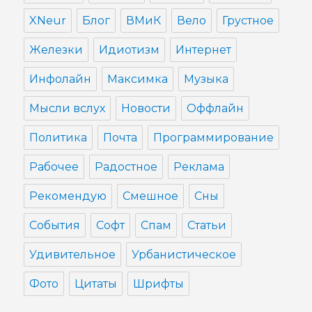
XNeur
Блог
ВМиК
Вело
Грустное
Железки
Идиотизм
Интернет
Инфолайн
Максимка
Музыка
Мысли вслух
Новости
Оффлайн
Политика
Почта
Программирование
Рабочее
Радостное
Реклама
Рекомендую
Смешное
Сны
События
Софт
Спам
Статьи
Удивительное
Урбанистическое
Фото
Цитаты
Шрифты