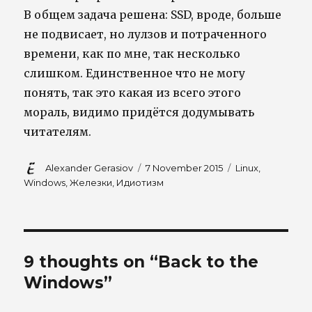
В общем задача решена: SSD, вроде, больше
не подвисает, но лулзов и потраченного
времени, как по мне, так несколько
слишком. Единственное что не могу
понять, так это какая из всего этого
мораль, видимо придётся додумывать
читателям.
Author
Posted
Tags
Alexander Gerasiov
7 November 2015
Linux
,
on
Windows
,
Железки
,
Идиотизм
9 thoughts on “Back to the
Windows”