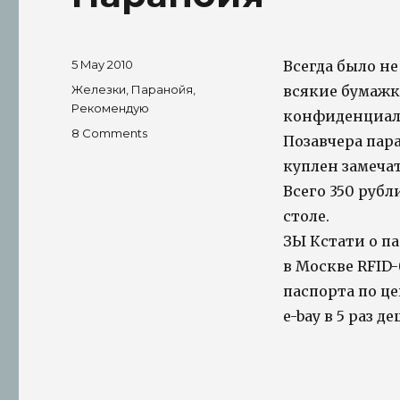
Posted
5 May 2010
Всегда было не
on
Tags
Железки
,
Паранойя
,
всякие бумажк
Рекомендую
конфиденциаль
on
8 Comments
Позавчера пара
Паранойя
куплен замеч
Всего 350 рубл
столе.
ЗЫ Кстати о п
в Москве RFID
паспорта по це
e-bay в 5 раз де