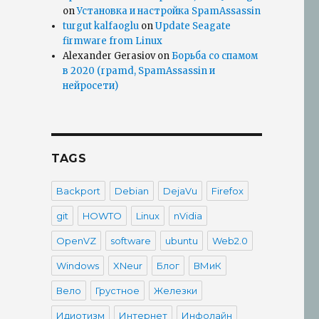
on
Установка и настройка SpamAssassin
turgut kalfaoglu
on
Update Seagate
firmware from Linux
Alexander Gerasiov
on
Борьба со спамом
в 2020 (rpamd, SpamAssassin и
нейросети)
TAGS
Backport
Debian
DejaVu
Firefox
git
HOWTO
Linux
nVidia
OpenVZ
software
ubuntu
Web2.0
Windows
XNeur
Блог
ВМиК
Вело
Грустное
Железки
Идиотизм
Интернет
Инфолайн