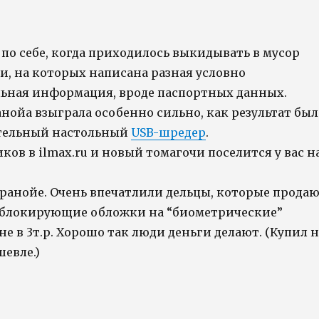
 по себе, когда приходилось выкидывать в мусор
и, на которых написана разная условно
ная информация, вроде паспортных данных.
нойа взыграла особенно сильно, как результат был
ательный настольный
USB-шредер
.
иков в ilmax.ru и новый томагочи поселится у вас н
аранойе. Очень впечатлили дельцы, которые прода
-блокирующие обложки на “биометрические”
не в 3т.р. Хорошо так люди деньги делают. (Купил н
шевле.)