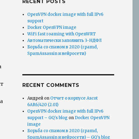
RECENT POSTS
OpenVPN docker image with full IPv6
support
Docker OpenVPN image
WiFi fast roaming with OpenWRT
Автоматически заполнить 3-НДФЛ
Борьба со спамом в 2020 (rpamd,
SpamAssassin и нейросети)
а
ют
RECENT COMMENTS
Андрей
on
Отчет о корпусе Ascot
а
6AR6/420 (2.01)
OpenVPN docker image with full IPv6
support – GQ's blog
on
Docker OpenVPN
image
Борьба со спамом в 2020 (rpamd,
SpamAssassin и нейросети) – GQ's blog