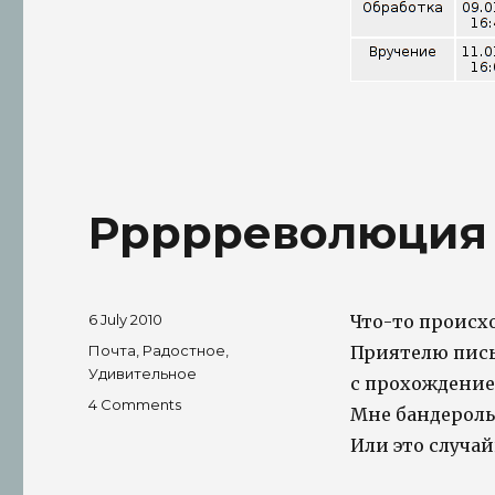
Ррррреволюция
Posted
6 July 2010
Что-то происх
on
Tags
Почта
,
Радостное
,
Приятелю пись
Удивительное
с прохождение
on
4 Comments
Мне бандероль 
Ррррреволюция
Или это случай