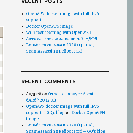
RECENT POSTS
OpenVPN docker image with full IPv6
support
Docker OpenVPN image
WiFi fast roaming with OpenWRT
Автоматически заполнить 3-НДФЛ
Борьба со спамом в 2020 (rpamd,
SpamAssassin и нейросети)
RECENT COMMENTS
Андрей
on
Отчет о корпусе Ascot
6AR6/420 (2.01)
OpenVPN docker image with full IPv6
support – GQ's blog
on
Docker OpenVPN
image
Борьба со спамом в 2020 (rpamd,
SpamAssassin и нейросети) – GQ's blog