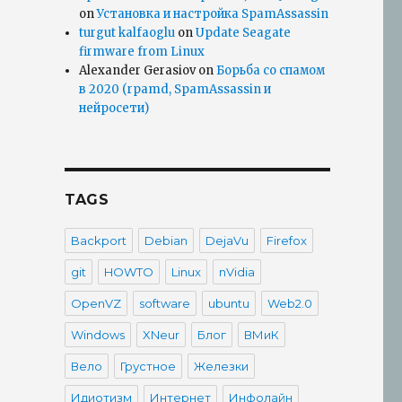
on
Установка и настройка SpamAssassin
turgut kalfaoglu
on
Update Seagate
firmware from Linux
Alexander Gerasiov
on
Борьба со спамом
в 2020 (rpamd, SpamAssassin и
нейросети)
TAGS
Backport
Debian
DejaVu
Firefox
git
HOWTO
Linux
nVidia
OpenVZ
software
ubuntu
Web2.0
Windows
XNeur
Блог
ВМиК
Вело
Грустное
Железки
Идиотизм
Интернет
Инфолайн