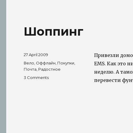
Шоппинг
Posted
27 April 2009
Привезли домо
on
Tags
Вело
,
Оффлайн
,
Покупки
,
EMS. Как это н
Почта
,
Радостное
неделю. А тамо
on
3 Comments
перевести фун
Шоппинг