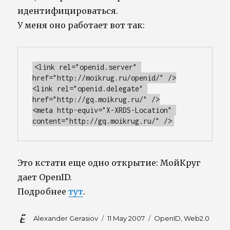
идентифицироваться.
У меня оно работает вот так:
<link rel="openid.server" 
href="http://moikrug.ru/openid/" />

<link rel="openid.delegate" 
href="http://gq.moikrug.ru/" />

<meta http-equiv="X-XRDS-Location" 
content="http://gq.moikrug.ru/" />
Это кстати еще одно открытие: МойКруг
дает OpenID.
Подробнее
тут
.
Author
Posted
Tags
Alexander Gerasiov
11 May 2007
OpenID
,
Web2.0
on