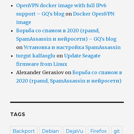
OpenVPN docker image with full IPv6
support – GQ's blog
on
Docker OpenVPN
image
Борьба со спамом в 2020 (rpamd,
SpamAssassin и нейросети) – GQ's blog
on
Установка и настройка SpamAssassin
turgut kalfaoglu
on
Update Seagate
firmware from Linux
Alexander Gerasiov
on
Борьба со спамом в
2020 (rpamd, SpamAssassin и нейросети)
TAGS
Backport
Debian
DejaVu
Firefox
git