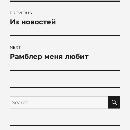
Post
PREVIOUS
navigation
Из новостей
Previous
post:
NEXT
Рамблер меня любит
Next
post:
SEA
Search
for: