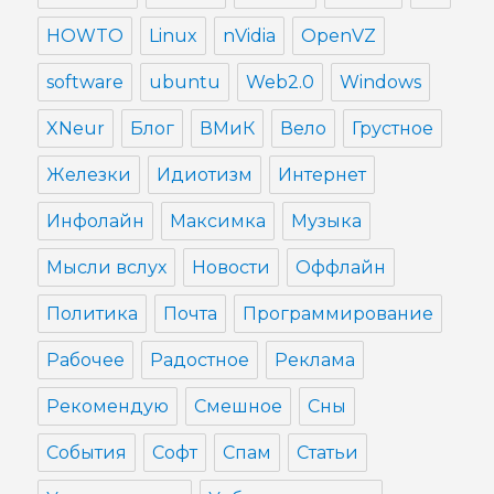
HOWTO
Linux
nVidia
OpenVZ
software
ubuntu
Web2.0
Windows
XNeur
Блог
ВМиК
Вело
Грустное
Железки
Идиотизм
Интернет
Инфолайн
Максимка
Музыка
Мысли вслух
Новости
Оффлайн
Политика
Почта
Программирование
Рабочее
Радостное
Реклама
Рекомендую
Смешное
Сны
События
Софт
Спам
Статьи