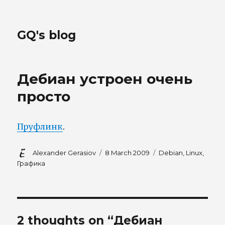
GQ's blog
Дебиан устроен очень
просто
Пруфлинк
.
Author
Posted
Tags
Alexander Gerasiov
8 March 2009
Debian
,
Linux
,
on
Графика
2 thoughts on “Дебиан