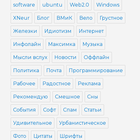
software
ubuntu
Web2.0
Windows
XNeur
Блог
ВМиК
Вело
Грустное
Железки
Идиотизм
Интернет
Инфолайн
Максимка
Музыка
Мысли вслух
Новости
Оффлайн
Политика
Почта
Программирование
Рабочее
Радостное
Реклама
Рекомендую
Смешное
Сны
События
Софт
Спам
Статьи
Удивительное
Урбанистическое
Фото
Цитаты
Шрифты