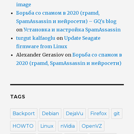
image
Борьба со спамом в 2020 (rpamd,
SpamAssassin и нейросети) – GQ's blog
on
Установка и настройка SpamAssassin
turgut kalfaoglu
on
Update Seagate
firmware from Linux
Alexander Gerasiov
on
Борьба со спамом в
2020 (rpamd, SpamAssassin и нейросети)
TAGS
Backport
Debian
DejaVu
Firefox
git
HOWTO
Linux
nVidia
OpenVZ