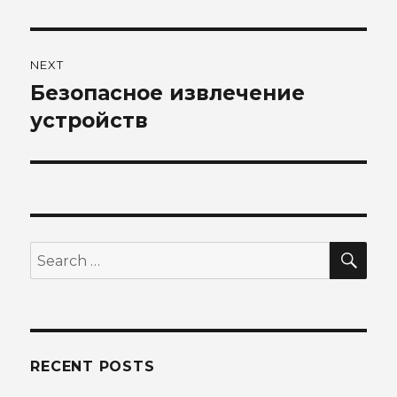
post:
NEXT
Безопасное извлечение
Next
post:
устройств
SEA
Search
for:
RECENT POSTS