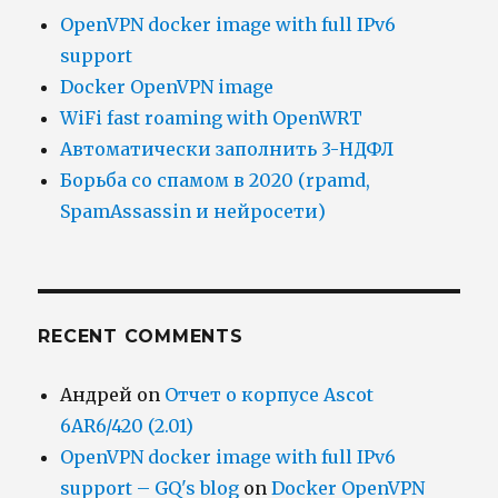
OpenVPN docker image with full IPv6
support
Docker OpenVPN image
WiFi fast roaming with OpenWRT
Автоматически заполнить 3-НДФЛ
Борьба со спамом в 2020 (rpamd,
SpamAssassin и нейросети)
RECENT COMMENTS
Андрей
on
Отчет о корпусе Ascot
6AR6/420 (2.01)
OpenVPN docker image with full IPv6
support – GQ's blog
on
Docker OpenVPN