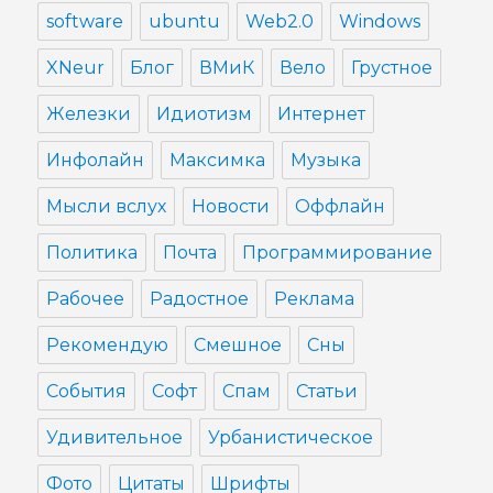
software
ubuntu
Web2.0
Windows
XNeur
Блог
ВМиК
Вело
Грустное
Железки
Идиотизм
Интернет
Инфолайн
Максимка
Музыка
Мысли вслух
Новости
Оффлайн
Политика
Почта
Программирование
Рабочее
Радостное
Реклама
Рекомендую
Смешное
Сны
События
Софт
Спам
Статьи
Удивительное
Урбанистическое
Фото
Цитаты
Шрифты