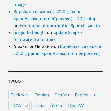
image
Борьба со спамом в 2020 (rpamd,
SpamAssassin и нейросети) – GQ's blog
on
Установка и настройка SpamAssassin
turgut kalfaoglu
on
Update Seagate
firmware from Linux
Alexander Gerasiov
on
Борьба со спамом в
2020 (rpamd, SpamAssassin и нейросети)
TAGS
Backport
Debian
DejaVu
Firefox
git
HOWTO
Linux
nVidia
OpenVZ