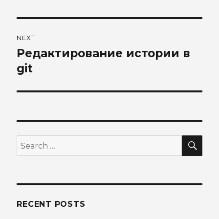
post:
NEXT
Редактирование истории в
Next
post:
git
SEA
Search
for:
RECENT POSTS