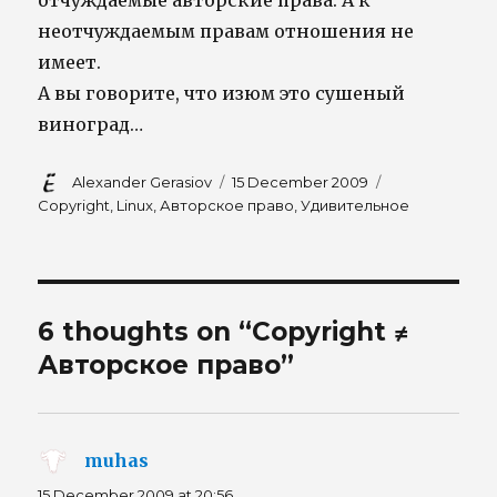
отчуждаемые авторские права. А к
неотчуждаемым правам отношения не
имеет.
А вы говорите, что изюм это сушеный
виноград…
Author
Posted
Tags
Alexander Gerasiov
15 December 2009
on
Copyright
,
Linux
,
Авторское право
,
Удивительное
6 thoughts on “Copyright ≠
Авторское право”
muhas
says:
15 December 2009 at 20:56