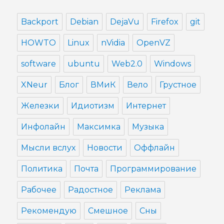
Backport
Debian
DejaVu
Firefox
git
HOWTO
Linux
nVidia
OpenVZ
software
ubuntu
Web2.0
Windows
XNeur
Блог
ВМиК
Вело
Грустное
Железки
Идиотизм
Интернет
Инфолайн
Максимка
Музыка
Мысли вслух
Новости
Оффлайн
Политика
Почта
Программирование
Рабочее
Радостное
Реклама
Рекомендую
Смешное
Сны