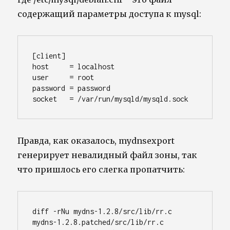
содержащий параметры доступа к mysql:
[client]

host     = localhost

user     = root

password = password

socket   = /var/run/mysqld/mysqld.sock
Правда, как оказалось, mydnsexport
генерирует невалидный файл зоны, так
что пришлось его слегка пропатчить:
diff -rNu mydns-1.2.8/src/lib/rr.c 
mydns-1.2.8.patched/src/lib/rr.c
