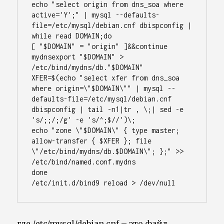
echo "select origin from dns_soa where 
active='Y';" | mysql --defaults-
file=/etc/mysql/debian.cnf dbispconfig | 
while read DOMAIN;do

[ "$DOMAIN" = "origin" ]&&continue

mydnsexport "$DOMAIN" > 
/etc/bind/mydns/db."$DOMAIN"

XFER=$(echo "select xfer from dns_soa 
where origin=\"$DOMAIN\"" | mysql --
defaults-file=/etc/mysql/debian.cnf 
dbispconfig | tail -n1|tr , \;| sed -e 
's/;;/;/g' -e 's/^;$//')\;

echo "zone \"$DOMAIN\" { type master; 
allow-transfer { $XFER }; file 
\"/etc/bind/mydns/db.$DOMAIN\"; };" >> 
/etc/bind/named.conf.mydns

done

/etc/init.d/bind9 reload > /dev/null
где /etc/mysql/debian.cnf – это файл