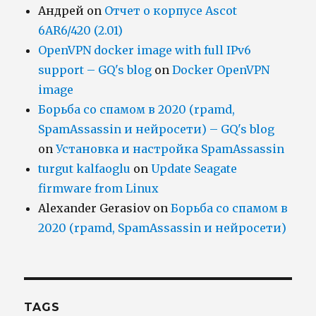
Андрей
on
Отчет о корпусе Ascot
6AR6/420 (2.01)
OpenVPN docker image with full IPv6
support – GQ's blog
on
Docker OpenVPN
image
Борьба со спамом в 2020 (rpamd,
SpamAssassin и нейросети) – GQ's blog
on
Установка и настройка SpamAssassin
turgut kalfaoglu
on
Update Seagate
firmware from Linux
Alexander Gerasiov
on
Борьба со спамом в
2020 (rpamd, SpamAssassin и нейросети)
TAGS