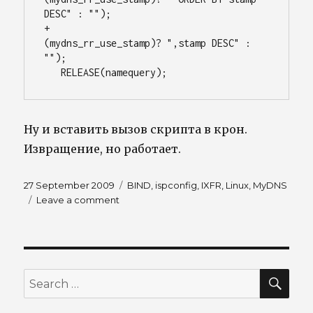
DESC" : "");

+			     
(mydns_rr_use_stamp)? ",stamp DESC" : 
"");

Ну и вставить вызов скрипта в крон.
Извращение, но работает.
Posted
Tags
27 September 2009
BIND
,
ispconfig
,
IXFR
,
Linux
,
MyDNS
on
on
Leave a comment
MyDNS
to
BIND
convert
script
SEA
Search
for: