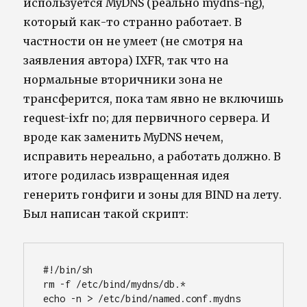
используется MyDNS (реально mydns-ng),
который как-то странно работает. В
частности он не умеет (не смотря на
заявления автора) IXFR, так что на
нормальные вторичники зона не
трансферится, пока там явно не включишь
request-ixfr no; для первичного сервера. И
вроде как заменить MyDNS нечем,
исправить нереально, а работать должно. В
итоге родилась извращенная идея
генерить гонфиги и зоны для BIND на лету.
Был написан такой скрипт:
#!/bin/sh

rm -f /etc/bind/mydns/db.*

echo -n > /etc/bind/named.conf.mydns
