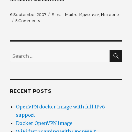
Posted
Tags
6 September 2007
E-mail
,
Mail.ru
,
Идиотизм
,
Интернет
on
on
5 Comments
Замечательный
mail.ru
SEA
Search
for:
RECENT POSTS
OpenVPN docker image with full IPv6
support
Docker OpenVPN image
WiFi fast roaming with OpenWRT