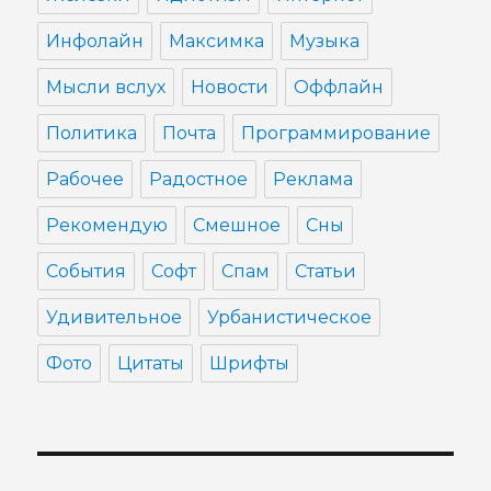
Инфолайн
Максимка
Музыка
Мысли вслух
Новости
Оффлайн
Политика
Почта
Программирование
Рабочее
Радостное
Реклама
Рекомендую
Смешное
Сны
События
Софт
Спам
Статьи
Удивительное
Урбанистическое
Фото
Цитаты
Шрифты