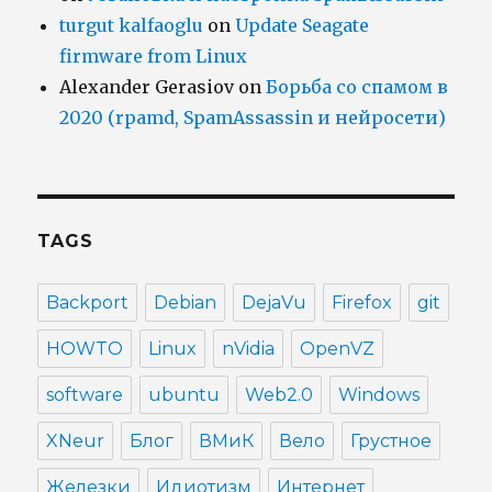
turgut kalfaoglu
on
Update Seagate
firmware from Linux
Alexander Gerasiov
on
Борьба со спамом в
2020 (rpamd, SpamAssassin и нейросети)
TAGS
Backport
Debian
DejaVu
Firefox
git
HOWTO
Linux
nVidia
OpenVZ
software
ubuntu
Web2.0
Windows
XNeur
Блог
ВМиК
Вело
Грустное
Железки
Идиотизм
Интернет